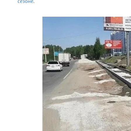
сезоне
.