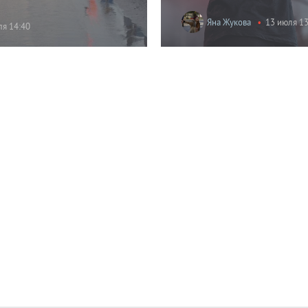
Яна Жукова
13 июля 13
ля 14:40