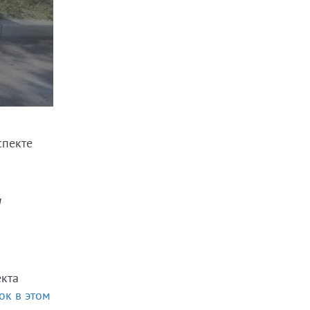
спекте
м
екта
ок в этом