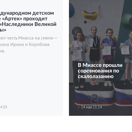
дународном детском
 «Артек» проходит
 «Наследники Великой
ы»
т честь Миасса на смене –
кина Ирина и Коробова
ия.
В Миассе прошли
соревнования по
скалолазанию
14:05
14 мая 11:14