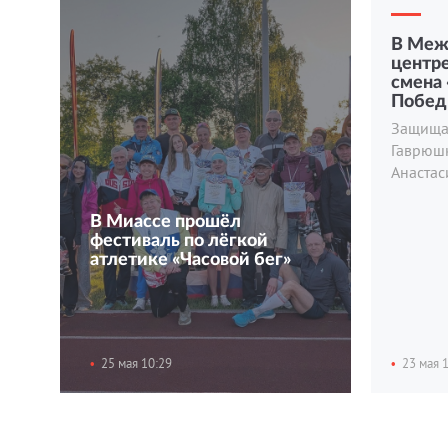
В Меж
центре
смена
Побед
Защищаю
Гаврюш
Анастас
В Миассе прошёл
фестиваль по лёгкой
атлетике «Часовой бег»
25 мая 10:29
23 мая 