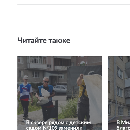
Читайте также
В сквере рядом с детским
В Ми
садом №109 заменили
благ