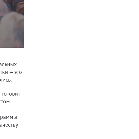
уальных
тки – это
лись.
 готовит
ктом
ограммы
ачеству