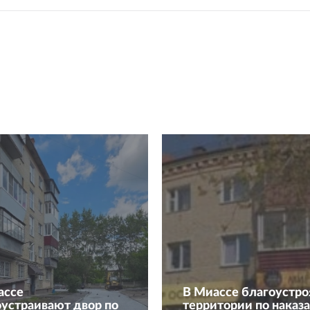
ассе
В Миассе благоустро
оустраивают двор по
территории по наказ