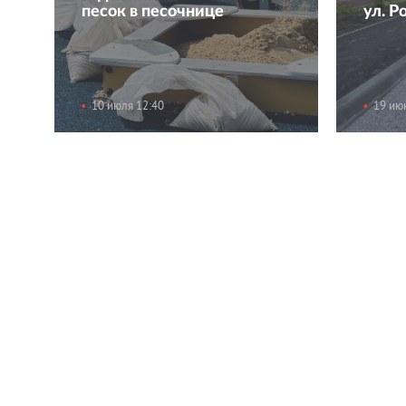
песок в песочнице
ул. Р
10 июля 12:40
19 ию