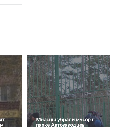
ят
Миасцы убрали мусор в
ам
парке Автозаводцев