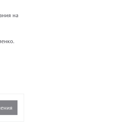
ания на
менко.
ления